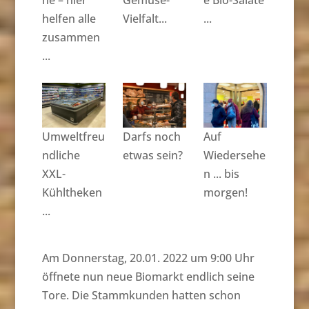
he – hier
Gemüse-
e Bio-Salate
helfen alle
Vielfalt...
...
zusammen
...
Umweltfreu
Darfs noch
Auf
ndliche
etwas sein?
Wiedersehe
XXL-
n ... bis
Kühltheken
morgen!
...
Am Donnerstag, 20.01. 2022 um 9:00 Uhr
öffnete nun neue Biomarkt endlich seine
Tore. Die Stammkunden hatten schon