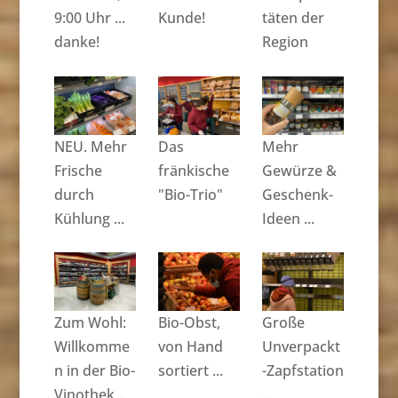
9:00 Uhr ...
Kunde!
täten der
danke!
Region
NEU. Mehr
Das
Mehr
Frische
fränkische
Gewürze &
durch
"Bio-Trio"
Geschenk-
Kühlung ...
Ideen ...
Zum Wohl:
Bio-Obst,
Große
Willkomme
von Hand
Unverpackt
n in der Bio-
sortiert ...
-Zapfstation
Vinothek...
...