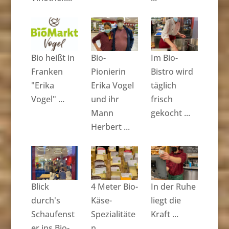
Bio heißt in
Bio-
Im Bio-
Franken
Pionierin
Bistro wird
"Erika
Erika Vogel
täglich
Vogel" ...
und ihr
frisch
Mann
gekocht ...
Herbert ...
Blick
4 Meter Bio-
In der Ruhe
durch's
Käse-
liegt die
Schaufenst
Spezialitäte
Kraft ...
er ins Bio-
n ...