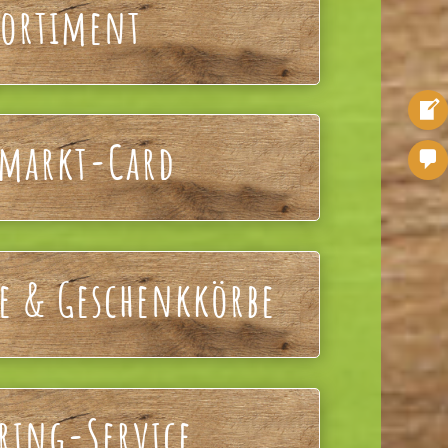
Sortiment
omarkt-Card
e & Geschenkkörbe
ring-Service