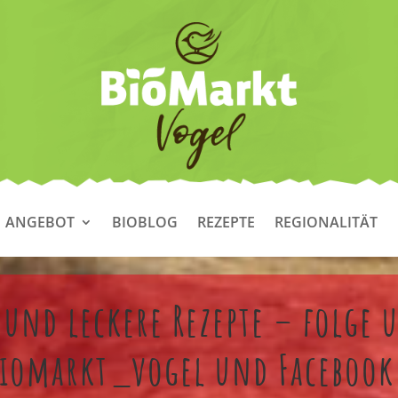
ANGEBOT
BIOBLOG
REZEPTE
REGIONALITÄT
und leckere Rezepte – folge 
iomarkt_vogel und Facebook