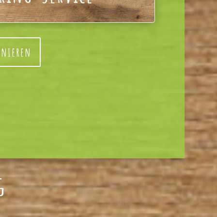
nnieren
g