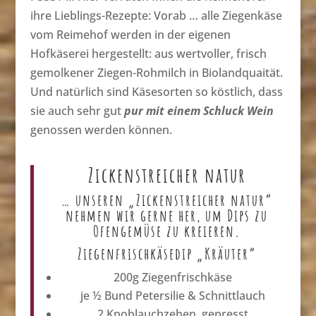
ihre Lieblings-Rezepte: Vorab … alle Ziegenkäse
vom Reimehof werden in der eigenen
Hofkäserei hergestellt: aus wertvoller, frisch
gemolkener Ziegen-Rohmilch in Biolandquaität.
Und natürlich sind Käsesorten so köstlich, dass
sie auch sehr gut
pur mit einem Schluck Wein
genossen werden können.
Zickenstreicher natur
… unseren „Zickenstreicher natur“
nehmen wir gerne her, um
Dips zu
Ofengemüse
zu kreieren.
Ziegenfrischkäsedip „Kräuter“
200g Ziegenfrischkäse
je ½ Bund Petersilie & Schnittlauch
2 Knoblauchzehen, gepresst