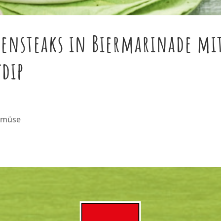
tensteaks in Biermarinade mi
fdip
emüse