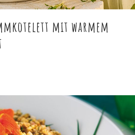
ammkotelett mit warmem
t