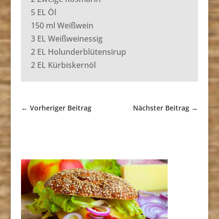
5 EL Öl
150 ml Weißwein
3 EL Weißweinessig
2 EL Holunderblütensirup
2 EL Kürbiskernöl
←
Vorheriger Beitrag
Nächster Beitrag
→