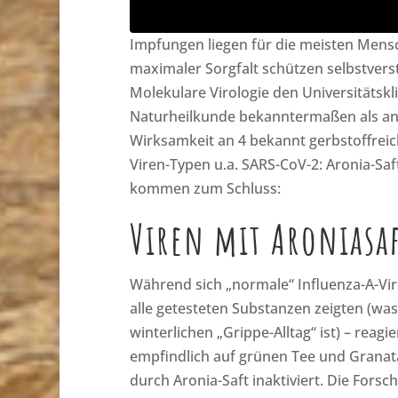
Impfungen liegen für die meisten Mensc
maximaler Sorgfalt schützen selbstverst
Molekulare Virologie den Universitätskl
Naturheilkunde bekanntermaßen als antivi
Wirksamkeit an 4 bekannt gerbstoffrei
Viren-Typen u.a. SARS-CoV-2: Aronia-Sa
kommen zum Schluss:
Viren mit Aroniasaf
Während sich „normale“ Influenza-A-Viren
alle getesteten Substanzen zeigten (was
winterlichen „Grippe-Alltag“ ist) – reag
empfindlich auf grünen Tee und Granata
durch Aronia-Saft inaktiviert. Die Fors