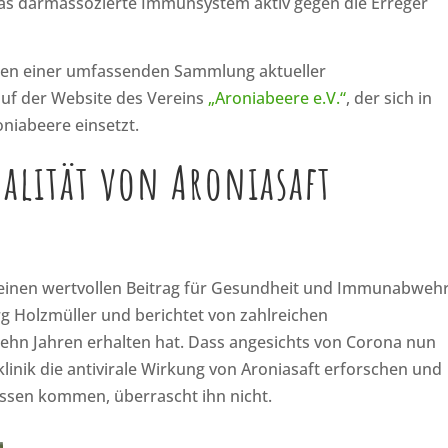
s darmassozierte Immunsystem aktiv gegen die Erreger
eben einer umfassenden Sammlung aktueller
auf der Website des Vereins
„Aroniabeere e.V.“
, der sich in
niabeere einsetzt.
ualität von Aroniasaft
 einen wertvollen Beitrag für Gesundheit und Immunabweh
örg Holzmüller und berichtet von zahlreichen
 zehn Jahren erhalten hat. Dass angesichts von Corona nun
linik die antivirale Wirkung von Aroniasaft erforschen und
issen kommen, überrascht ihn nicht.