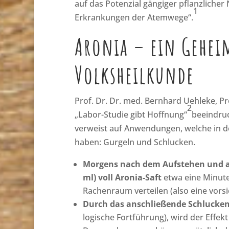
auf das Potenzial gängiger pflanzliche
1
Erkrankungen der Atemwege“.
Aronia – ein Geheim
Volksheilkunde
Prof. Dr. Dr. med. Bernhard Uehleke, P
2
„Labor-Studie gibt Hoffnung“
beeindruc
verweist auf Anwendungen, welche in de
haben: Gurgeln und Schlucken.
Morgens nach dem Aufstehen und abe
ml) voll Aronia-Saft
etwa eine Minute
Rachenraum verteilen (also eine vors
Durch das anschließende Schlucke
logische Fortführung), wird der Effek