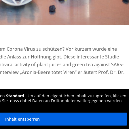
dem Corona Virus zu schützen? Vor kurzem wurde eine
 die Anlass zur Hoffnung gibt. Diese interessante Studie
tiviral activity of plant juices and green tea against SARS-
Interview „Aronia-Beere tötet Viren“ erläutert Prof. Dr. Dr.
 von
Standard
. Um auf den eigentlichen Inhalt zuzugreifen, klicken
n Sie, dass dabei Daten an Drittanbieter weitergegeben werden.
Inhalt entsperren