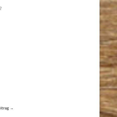
2
itrag
→