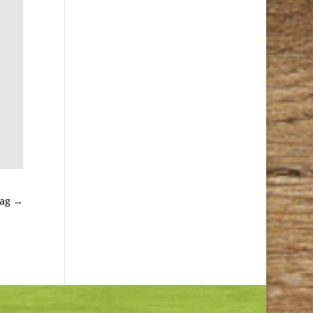
rag
→