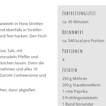
Zubereitungszeit
ca. 45 Minuten
iebeln in feine Streifen
nd ebenfalls in Streifen
Brennwert
nd fein hacken. Den Fisch
ca. 540 kcal pro Portion
Portionen
e, Salz, mit
isnudeln Pfeffer und
4
 kochen lassen. Dann die
 nehmen und alles 10
Zutaten
r Garzeit Cashewnüsse und
250 g Möhren
200 g Staudensellerie
chen, dann abgießen.
1 rote Paprika
3 Frühlingszwiebeln
1 Bund Koriander