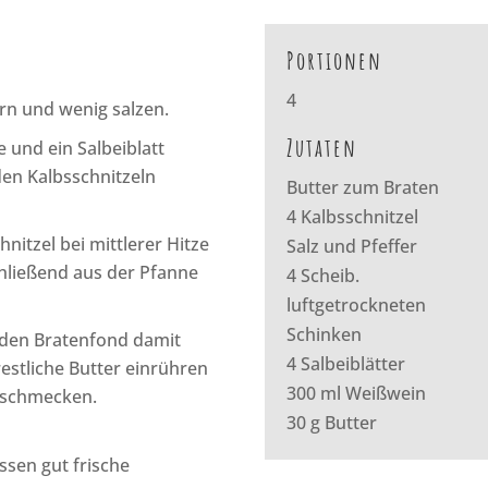
Portionen
4
ern und wenig salzen.
Zutaten
 und ein Salbeiblatt
den Kalbsschnitzeln
Butter zum Braten
4 Kalbsschnitzel
nitzel bei mittlerer Hitze
Salz und Pfeffer
chließend aus der Pfanne
4 Scheib.
luftgetrockneten
Schinken
 den Bratenfond damit
4 Salbeiblätter
restliche Butter einrühren
300 ml Weißwein
bschmecken.
30 g Butter
sen gut frische