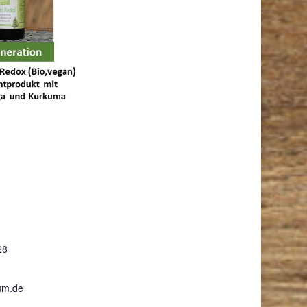
28
um.de