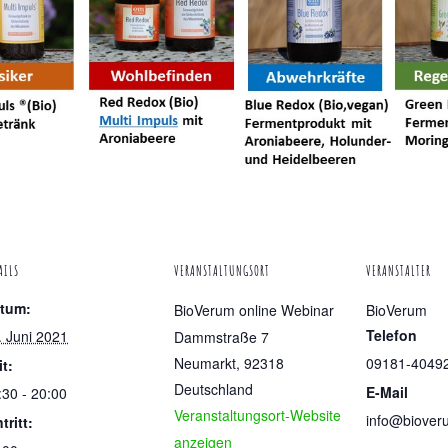
AILS
VERANSTALTUNGSORT
VERANSTALTER
tum:
BioVerum online Webinar
BioVerum
Telefon
. Juni 2021
Dammstraße 7
Neumarkt
,
92318
09181-4049
it:
Deutschland
E-Mail
:30 - 20:00
Veranstaltungsort-Website
info@biover
tritt:
anzeigen