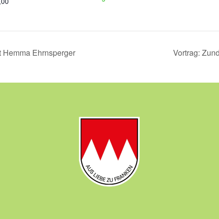
,00
it Hemma Ehrnsperger
Vortrag: Zu