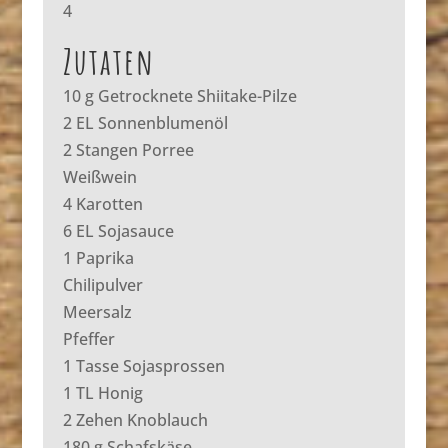
4
Zutaten
10 g Getrocknete Shiitake-Pilze
2 EL Sonnenblumenöl
2 Stangen Porree
Weißwein
4 Karotten
6 EL Sojasauce
1 Paprika
Chilipulver
Meersalz
Pfeffer
1 Tasse Sojasprossen
1 TL Honig
2 Zehen Knoblauch
180 g Schafskäse