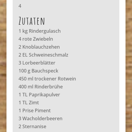
4
Zutaten
1 kg Rindergulasch
4 rote Zwiebeln
2 Knoblauchzehen
2 EL Schweineschmalz
3 Lorbeerblätter
100 g Bauchspeck
450 ml trockener Rotwein
400 ml Rinderbrühe
1 TL Paprikapulver
1 TL Zimt
1 Prise Piment
3 Wacholderbeeren
2 Sternanise