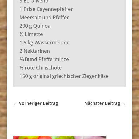
3 EL Olivenöl
1 Prise Cayennepfeffer
Meersalz und Pfeffer
200 g Quinoa
½ Limette
1,5 kg Wassermelone
2 Nektarinen
⅓ Bund Pfefferminze
½ rote Chilischote
150 g original griechischer Ziegenkäse
←
Vorheriger Beitrag
Nächster Beitrag
→