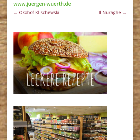
www.juergen-wuerth.de
←
Ökohof Klischewski
Il Nuraghe
→