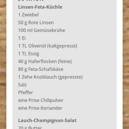
Linsen-Feta-Küchle
1 Zwiebel
50 g Rote Linsen
100 ml Gemüsebrühe
1 Ei
1 TL Olivenöl (kaltgepresst)
1 TL Essig
40 g Haferflocken (feine)
80 g Feta-Schafskäse
1 Zehe Knoblauch (gepresste)
Salz
Pfeffer
eine Prise Chilipulver
eine Prise Koriander
Lauch-Champignon-Salat
20 g Butter