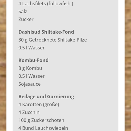
4 Lachsfilets (followfish )
Salz
Zucker
Dashisud Shiitake-Fond
30 g Getrocknete Shiitake-Pilze
0.5 l Wasser
Kombu-Fond
8 g Kombu
0.5 l Wasser
Sojasauce
Beilage und Garnierung
4 Karotten (große)
4 Zucchini
100 g Zuckerschoten
4 Bund Lauchzwiebeln