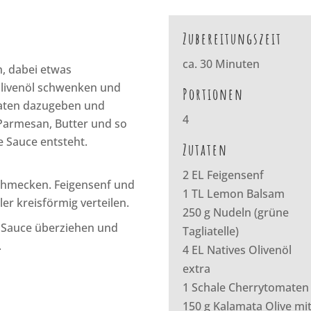
Zubereitungszeit
ca. 30 Minuten
n, dabei etwas
Olivenöl schwenken und
Portionen
maten dazugeben und
4
 Parmesan, Butter und so
e Sauce entsteht.
Zutaten
2 EL Feigensenf
schmecken. Feigensenf und
1 TL Lemon Balsam
r kreisförmig verteilen.
250 g Nudeln (grüne
er Sauce überziehen und
Tagliatelle)
.
4 EL Natives Olivenöl
extra
1 Schale Cherrytomaten
150 g Kalamata Olive mi