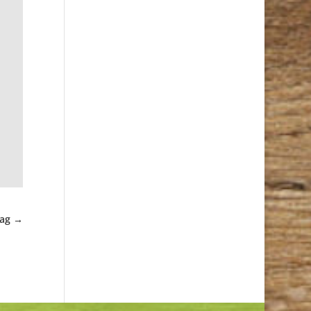
rag
→