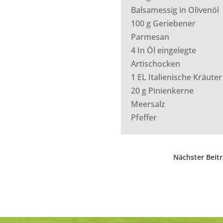
Balsamessig in Olivenöl
100 g Geriebener
Parmesan
4 In Öl eingelegte
Artischocken
1 EL Italienische Kräuter
20 g Pinienkerne
Meersalz
Pfeffer
Nächster Beit