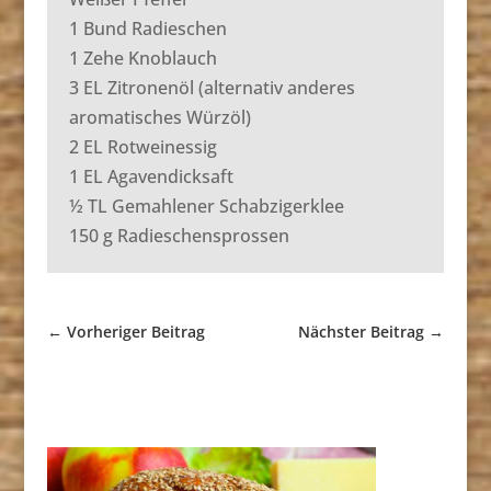
1 Bund Radieschen
1 Zehe Knoblauch
3 EL Zitronenöl (alternativ anderes
aromatisches Würzöl)
2 EL Rotweinessig
1 EL Agavendicksaft
½ TL Gemahlener Schabzigerklee
150 g Radieschensprossen
←
Vorheriger Beitrag
Nächster Beitrag
→