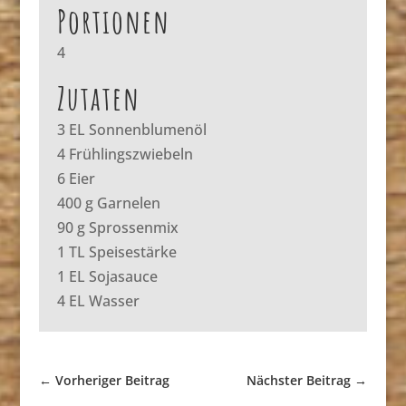
Portionen
4
Zutaten
3 EL Sonnenblumenöl
4 Frühlingszwiebeln
6 Eier
400 g Garnelen
90 g Sprossenmix
1 TL Speisestärke
1 EL Sojasauce
4 EL Wasser
←
Vorheriger Beitrag
Nächster Beitrag
→