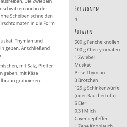
ausreiben. Die Zwiebeln
Portionen
anschwitzen und in der
dünne Scheiben schneiden
4
Kirschtomaten in die Form
Zutaten
 Muskat, Thymian und
500 g Fenchelknollen
in geben. Anschließend
100 g Cherrytomaten
n.
1 Zwiebel
Muskat
ischen, mit Salz, Pfeffer
Prise Thymian
n geben, mit Käse
3 Brötchen
dbraun gratinieren.
125 g Schinkenwürfel
(oder Räuchertofu)
5 Eier
0.3 l Milch
Cayennepfeffer
1 Zehe Knoblauch