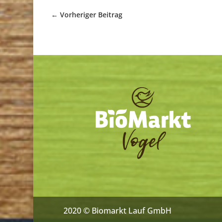
←
Vorheriger Beitrag
2020 © Biomarkt Lauf GmbH