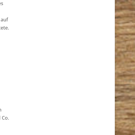
es
 auf
ete.
n
 Co.