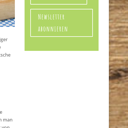
Newsletter
abonnieren
iger
e
tsche
ie
nn man
r von