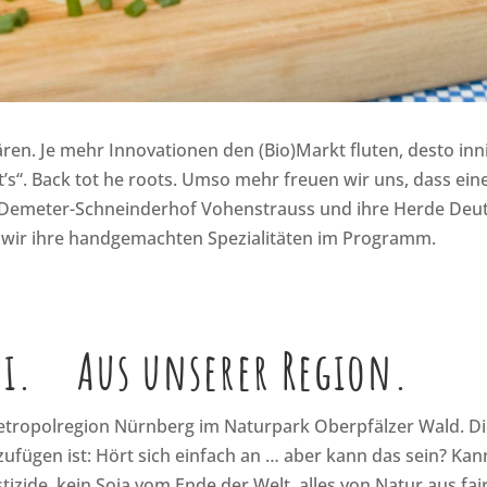
lären. Je mehr Innovationen den (Bio)Markt fluten, desto inn
’s“. Back tot he roots. Umso mehr freuen wir uns, dass ein
 Demeter-Schneinderhof Vohenstrauss und ihre Herde Deu
en wir ihre handgemachten Spezialitäten im Programm.
mi. Aus unserer Region.
Metropolregion Nürnberg im Naturpark Oberpfälzer Wald. D
uzufügen ist: Hört sich einfach an … aber kann das sein? Ka
izide, kein Soja vom Ende der Welt, alles von Natur aus fai