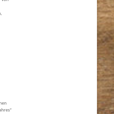
,
chen
ahres“