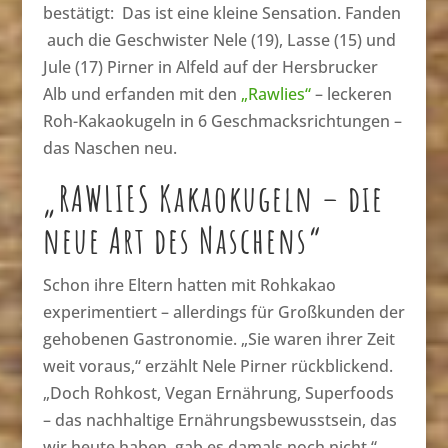
bestätigt: Das ist eine kleine Sensation. Fanden
auch die Geschwister Nele (19), Lasse (15) und
Jule (17) Pirner in Alfeld auf der Hersbrucker
Alb und erfanden mit den
„Rawlies“
– leckeren
Roh-Kakaokugeln in 6 Geschmacksrichtungen –
das Naschen neu.
„RAWLIES Kakaokugeln – die
neue Art des Naschens“
Schon ihre Eltern hatten mit Rohkakao
experimentiert – allerdings für Großkunden der
gehobenen Gastronomie. „Sie waren ihrer Zeit
weit voraus,“ erzählt Nele Pirner rückblickend.
„Doch Rohkost, Vegan Ernährung, Superfoods
– das nachhaltige Ernährungsbewusstsein, das
wir heute haben, gab es damals noch nicht.“