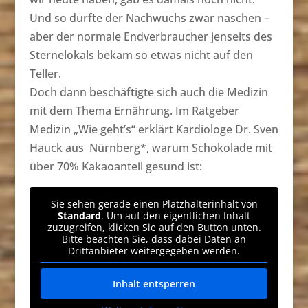
Und so durfte der Nachwuchs zwar naschen –
aber der normale Endverbraucher jenseits des
Sternelokals bekam so etwas nicht auf den
Teller.
Doch dann beschäftigte sich auch die Medizin
mit dem Thema Ernährung. Im Ratgeber
Medizin „Wie geht’s“ erklärt Kardiologe Dr. Sven
Hauck aus Nürnberg*, warum Schokolade mit
über 70% Kakaoanteil gesund ist:
Sie sehen gerade einen Platzhalterinhalt von
Standard
. Um auf den eigentlichen Inhalt
zuzugreifen, klicken Sie auf den Button unten.
Bitte beachten Sie, dass dabei Daten an
Drittanbieter weitergegeben werden.
Inhalt entsperren