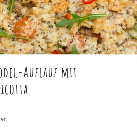
odel-Auflauf mit
icotta
fen