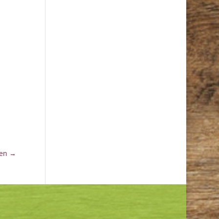
ten
→