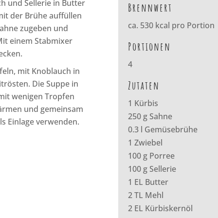
 und Sellerie in Butter
Brennwert
it der Brühe auffüllen
ca. 530 kcal pro Portion
 Sahne zugeben und
Mit einem Stabmixer
Portionen
ecken.
4
feln, mit Knoblauch in
trösten. Die Suppe in
Zutaten
mit wenigen Tropfen
1 Kürbis
rwärmen und gemeinsam
250 g Sahne
ls Einlage verwenden.
0.3 l Gemüsebrühe
1 Zwiebel
100 g Porree
100 g Sellerie
1 EL Butter
2 TL Mehl
2 EL Kürbiskernöl