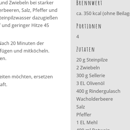
Brennwert
 und Zwiebeln bei starker
rbeeren, Salz, Pfeffer und
ca. 350 kcal (ohne Beilag
Steinpilzwasser dazugießen
Portionen
 und geringer Hitze 45
4
 Nach 20 Minuten der
Zutaten
zufügen und mitköcheln.
en.
20 g Steinpilze
2 Zwiebeln
300 g Sellerie
eiten möchten, ersetzen
3 EL Olivenöl
aft.
400 g Rindergulasch
Wacholderbeere
Salz
Pfeffer
1 EL Mehl