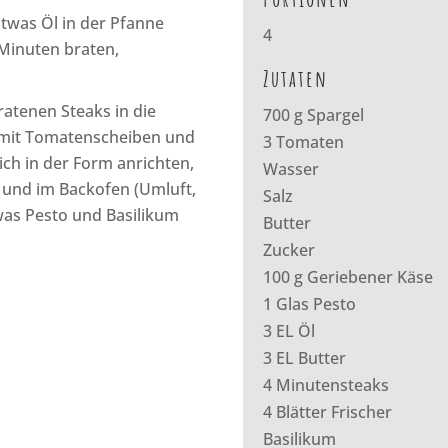
twas Öl in der Pfanne
4
 Minuten braten,
Zutaten
ratenen Steaks in die
700 g Spargel
, mit Tomatenscheiben und
3 Tomaten
ich in der Form anrichten,
Wasser
 und im Backofen (Umluft,
Salz
was Pesto und Basilikum
Butter
Zucker
100 g Geriebener Käse
1 Glas Pesto
3 EL Öl
3 EL Butter
4 Minutensteaks
4 Blätter Frischer
Basilikum