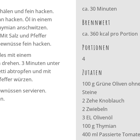
ca. 30 Minuten
chälen und fein hacken.
an hacken. Öl in einem
Brennwert
Thymian anschwitzen.
ca. 360 kcal pro Portion
Mit Salz und Pfeffer
ewnüsse fein hacken.
Portionen
des mit einem
4
n drehen. 3 Minuten unter
tti abtropfen und mit
Zutaten
feffer würzen.
100 g Grüne Oliven ohn
ewnüssen servieren.
Steine
n.
2 Zehe Knoblauch
2 Zwiebeln
3 EL Olivenöl
100 g Thymian
400 ml Passierte Tomat