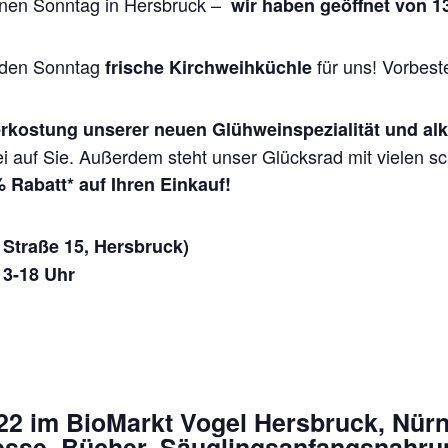
fenen Sonntag in Hersbruck –
wir haben geöffnet von 1
r den Sonntag
für uns! Vorbest
frische Kirchweihküchle
rkostung unserer neuen Glühweinspezialität und al
ei auf Sie. Außerdem steht unser Glücksrad mit vielen 
 Rabatt* auf Ihren Einkauf!
Straße 15, Hersbruck)
13-18 Uhr
022 im BioMarkt Vogel Hersbruck, Nürn
se, Bücher, Säuglingsanfangsnahru