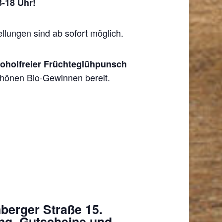
3-18 Uhr!
ellungen sind ab sofort möglich.
koholfreier Früchteglühpunsch
schönen Bio-Gewinnen bereit.
berger Straße 15.
ng, Gutscheine und