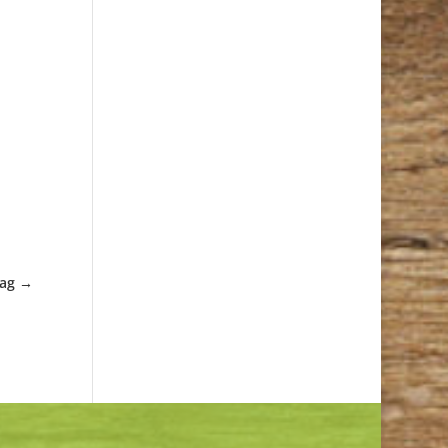
rag
→