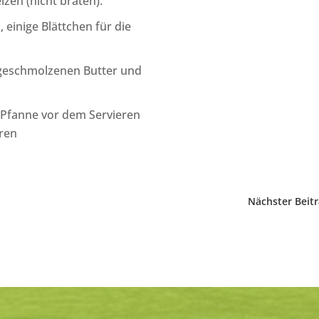
zen (nicht braten).
einige Blättchen für die
ufgeschmolzenen Butter und
e Pfanne vor dem Servieren
eren
Nächster Beit